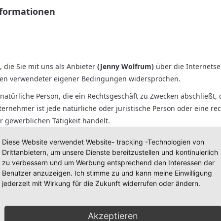
formationen
die Sie mit uns als Anbieter
(
Jenny Wolfrum
)
über die Internetse
hnen verwendeter eigener Bedingungen widersprochen.
atürliche Person, die ein Rechtsgeschäft zu Zwecken abschließt,
rnehmer ist jede natürliche oder juristische Person oder eine rec
 gewerblichen Tätigkeit handelt.
Diese Website verwendet Website- tracking -Technologien von
Drittanbietern, um unsere Dienste bereitzustellen und kontinuierlich
zu verbessern und um Werbung entsprechend den Interessen der
Benutzer anzuzeigen. Ich stimme zu und kann meine Einwilligung
r Internetseite unterbreiten wir Ihnen ein verbindliches Angebot
jederzeit mit Wirkung für die Zukunft widerrufen oder ändern.
t zustande:
Akzeptieren
t. Über die entsprechende Schaltfläche in der Navigationsleiste