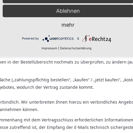
Ablehnen
ng“
(oder ähnliche Bezeichnung)
und der Eingabe der persönlich
t.
mehr
press/Plus/Checkout), Amazon Pay, Sofort, giropay) nutzen, werden 
stems weitergeleitet.
Powered by
&
nehmen Sie dort die entsprechende Auswahl bzw. Eingabe Ihrer Dat
Impressum
|
Datenschutzerklärung
ren Online-Shop geleitet wurden, die Bestelldaten als Bestellüber
en in der Bestellübersicht nochmals zu überprüfen, zu ändern (au
e („zahlungspflichtig bestellen“, „kaufen“ / „jetzt kaufen“, „koste
gebotes, wodurch der Vertrag zustande kommt.
bindlich. Wir unterbreiten Ihnen hierzu ein verbindliches Angebot
t) annehmen können.
mmenhang mit dem Vertragsschluss erforderlichen Informationen er
resse zutreffend ist, der Empfang der E-Mails technisch sichergest