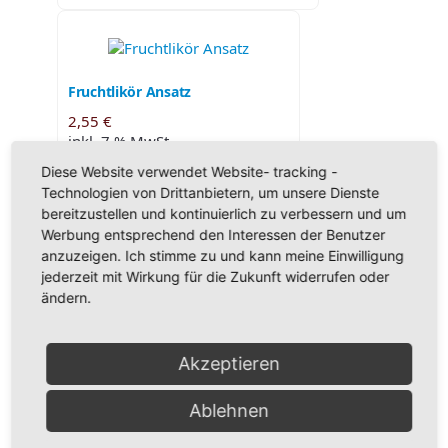
Fruchtlikör Ansatz
2,55
€
inkl. 7 % MwSt.
zzgl.
Versandkosten
Diese Website verwendet Website- tracking -
Technologien von Drittanbietern, um unsere Dienste
Lieferzeit:
ca. 5-6 Werktage
bereitzustellen und kontinuierlich zu verbessern und um
IN DEN WARENKORB
Werbung entsprechend den Interessen der Benutzer
anzuzeigen. Ich stimme zu und kann meine Einwilligung
jederzeit mit Wirkung für die Zukunft widerrufen oder
ändern.
Magenbitter Ansatzkräuter
Akzeptieren
1,95
€
inkl. 7 % MwSt.
Ablehnen
zzgl.
Versandkosten
Lieferzeit:
ca. 5-6 Werktage