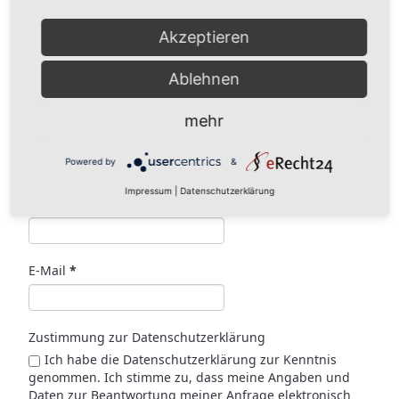
AUSFÜHRUNG WÄHLEN
Dieses Produkt weist mehrere Varianten auf. Die
Akzeptieren
Optionen können auf der Produktseite gewählt
werden
Ablehnen
Melde Sie sich für unseren Newsletter an
mehr
Vorname
Powered by
&
Impressum
|
Datenschutzerklärung
Nachname
E-Mail
*
Zustimmung zur Datenschutzerklärung
Ich habe die Datenschutzerklärung zur Kenntnis
genommen. Ich stimme zu, dass meine Angaben und
Daten zur Beantwortung meiner Anfrage elektronisch