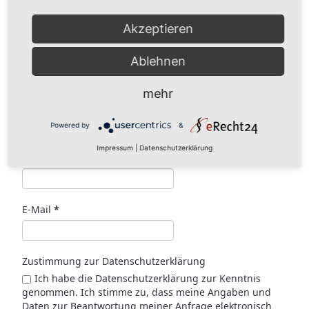
AUSFÜHRUNG WÄHLEN
Dieses Produkt weist mehrere Varianten auf. Die
Akzeptieren
Optionen können auf der Produktseite gewählt
werden
Ablehnen
Melde Sie sich für unseren Newsletter an
mehr
Vorname
Powered by
&
Impressum
|
Datenschutzerklärung
Nachname
E-Mail
*
Zustimmung zur Datenschutzerklärung
Ich habe die Datenschutzerklärung zur Kenntnis
genommen. Ich stimme zu, dass meine Angaben und
Daten zur Beantwortung meiner Anfrage elektronisch