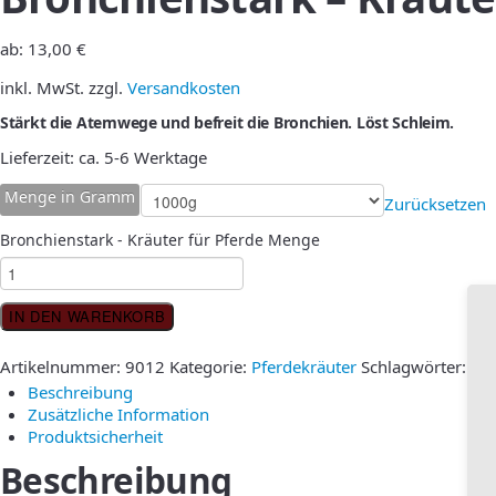
ab:
13,00
€
inkl. MwSt.
zzgl.
Versandkosten
Stärkt die Atemwege und befreit die Bronchien. Löst Schleim.
Lieferzeit:
ca. 5-6 Werktage
Menge in Gramm
Zurücksetzen
Bronchienstark - Kräuter für Pferde Menge
IN DEN WARENKORB
Artikelnummer:
9012
Kategorie:
Pferdekräuter
Schlagwörter:
1 k
Beschreibung
Zusätzliche Information
Produktsicherheit
Beschreibung