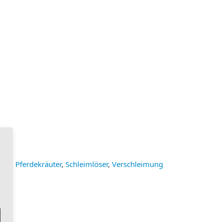
erde
,
Pferdekräuter
,
Schleimlöser
,
Verschleimung