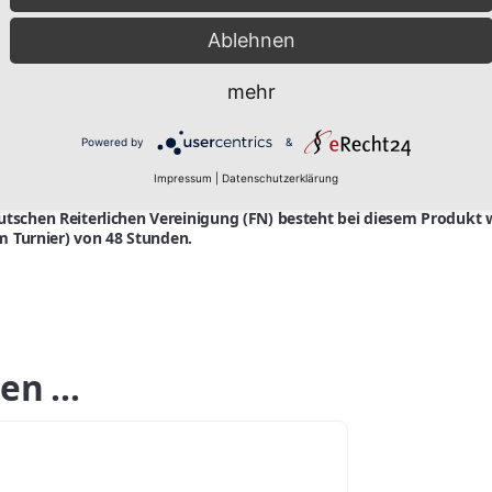
Ablehnen
wurzel, isl. Moos, Eibischwurzel
mehr
ne Haftung übernehmen. Jeder Tierhalter ist für seine Tiere, selbst
Powered by
&
ung zu Rate gezogen werden, denn jedes Tier verhält sich anders u
Impressum
|
Datenschutzerklärung
chen Reiterlichen Vereinigung (FN) besteht bei diesem Produkt w
m Turnier) von 48 Stunden.
len …