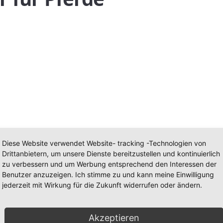
Diese Website verwendet Website- tracking -Technologien von
Drittanbietern, um unsere Dienste bereitzustellen und kontinuierlich
g
,
Bronchien
,
Bronchienstark
,
Husten
,
Hustenkräuter
,
Kräuter
,
Pf
zu verbessern und um Werbung entsprechend den Interessen der
Benutzer anzuzeigen. Ich stimme zu und kann meine Einwilligung
jederzeit mit Wirkung für die Zukunft widerrufen oder ändern.
Akzeptieren