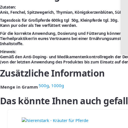
Zutaten:
Anis, Fenchel, Spitzwegerich, Thymian, Königskerzenblüten, Süßholz
Tagesdosis für Großpferde 600kg tgl 50g, Kleinpferde tgl. 30g.
Kann pur oder als Tee verfüttert werden.
Für die korrekte Anwendung, Dosierung und Fütterung können wir kei
Tierheilpraktiker/in eures Vertrauens bei einer Ernährungsumstell
Inhaltstoffe.
Hinweis:
Gemäß den Anti-Doping- und Medikamentenkontrollregeln der Deuts
(von der letzten Anwendung des Produktes bis zum Einsatz auf de
Zusätzliche Information
500g
,
1000g
Menge in Gramm
Das könnte Ihnen auch gefal