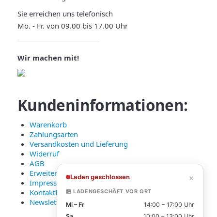
Sie erreichen uns telefonisch
Mo. - Fr. von 09.00 bis 17.00 Uhr
Wir machen mit!
Kundeninformationen:
Warenkorb
Zahlungsarten
Versandkosten und Lieferung
Widerruf
AGB
Erweiterte Datenschutzerklärung
×
Laden geschlossen
Impressum
Kontaktformular
🏪 LADENGESCHÄFT VOR ORT
Newsletter Anmeldung
Mi – Fr
14:00 – 17:00 Uhr
Sa
10:00 – 13:00 Uhr