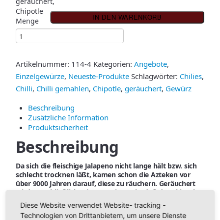
geräuchert,
Chipotle
IN DEN WARENKORB
Menge
Artikelnummer:
114-4
Kategorien:
Angebote
,
Einzelgewürze
,
Neueste-Produkte
Schlagwörter:
Chilies
,
Chilli
,
Chilli gemahlen
,
Chipotle
,
geräuchert
,
Gewürz
Beschreibung
Zusätzliche Information
Produktsicherheit
Beschreibung
Da
sich die fleischige Jalapeno nicht lange hält bzw. sich
schlecht trocknen läßt, kamen schon die Azteken vor
über 9000 Jahren darauf, diese zu räuchern. Geräuchert
wird ausschließlich mit Mesquite-Holz, daß der Chipotle
einen fruchtig pikanten Geschmack verleiht. Man geht
Diese Website verwendet Website- tracking -
bei der Chipotle von einer Stärke von 20.000 bis 25.000
Technologien von Drittanbietern, um unsere Dienste
Scoville aus.