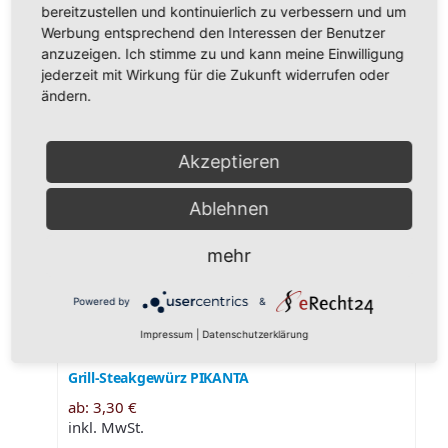
bereitzustellen und kontinuierlich zu verbessern und um
Zu verwenden ist sie natürlich in der mexikanischen
Werbung entsprechend den Interessen der Benutzer
Küche, bei der Herstellung von Salsas, Grillsaucen und
anzuzeigen. Ich stimme zu und kann meine Einwilligung
vielem mehr.
jederzeit mit Wirkung für die Zukunft widerrufen oder
Bei uns in der gemahlenen Version.
ändern.
Zusätzliche Information
Akzeptieren
50g
,
250g
,
500g
,
1000g
Menge in Gramm
Ablehnen
Das könnte Ihnen auch
gefallen …
mehr
Powered by
&
Impressum
|
Datenschutzerklärung
Grill-Steakgewürz PIKANTA
ab:
3,30
€
inkl. MwSt.