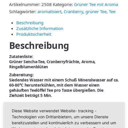
Artikelnummer:
2508
Kategorie:
Grüner Tee mit Aroma
Schlagwörter:
aromatisiert
,
Cranberry
,
grüner Tee
,
Tee
Beschreibung
Zusätzliche Information
Produktsicherheit
Beschreibung
Zutatenliste:
Grüner Sencha-Tee, Cranberryfrüchte, Aroma,
Ringelblumenblüten
Zubereitung:
Siedendes Wasser mit einem Schuß Mineralwasser auf ca.
60-80°C herunterkühlen, mit dem Wasser einen
gehäuften Teelöffel Tee pro Tasse übergießen. Die
Ziehzeit beträgt 5 Min.
Diese Website verwendet Website- tracking -
Grundpreis Cranberry:
Technologien von Drittanbietern, um unsere Dienste
bereitzustellen und kontinuierlich zu verbessern und um
VPE/Menge:
100 g
250 g
500 g
1000 g