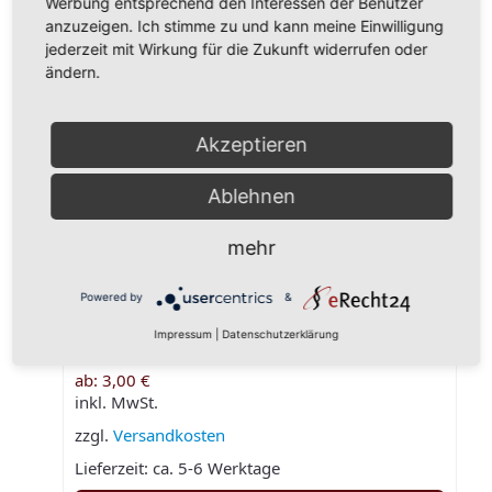
Werbung entsprechend den Interessen der Benutzer
anzuzeigen. Ich stimme zu und kann meine Einwilligung
Grundpreis/kg:
30,00€
28,50€
27,00€
25,50€
jederzeit mit Wirkung für die Zukunft widerrufen oder
Zusätzliche Information
ändern.
100g
,
250g
,
500g
,
1000g
Menge in Gramm
Akzeptieren
Das könnte Ihnen auch
Ablehnen
gefallen …
mehr
Powered by
&
Impressum
|
Datenschutzerklärung
Grün-Tee Bratapfel
ab:
3,00
€
inkl. MwSt.
zzgl.
Versandkosten
Lieferzeit:
ca. 5-6 Werktage