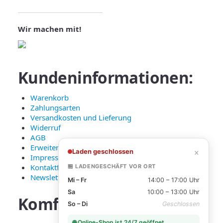
Wir machen mit!
Kundeninformationen:
Warenkorb
Zahlungsarten
Versandkosten und Lieferung
Widerruf
AGB
Erweiterte Datenschutzerklärung
×
Laden geschlossen
Impressum
Kontaktformular
🏪 LADENGESCHÄFT VOR ORT
Newsletter Anmeldung
Mi – Fr
14:00 – 17:00 Uhr
Sa
10:00 – 13:00 Uhr
Komfortable
Zahlarten:
So – Di
Geschlossen
🌐 Online-Shop ist 24/7 geöffnet