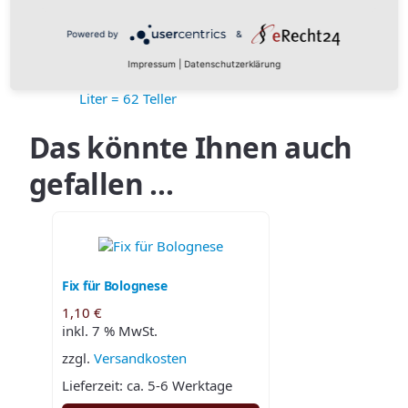
Zusätzliche Information
Powered by
&
1/1 Dose für 62,5 Liter = 250 Teller
,
1/2 Glas
Impressum
|
Datenschutzerklärung
für 27,5 Liter = 110 Teller
,
1/4 Glas für 15,5
Menge
Liter = 62 Teller
Das könnte Ihnen auch
gefallen …
Fix für Bolognese
1,10
€
inkl. 7 % MwSt.
zzgl.
Versandkosten
Lieferzeit:
ca. 5-6 Werktage