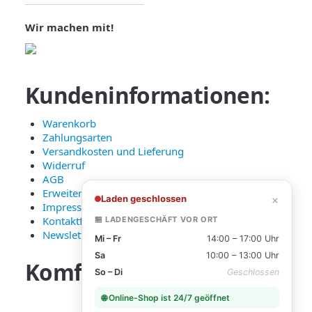
Wir machen mit!
Kundeninformationen:
Warenkorb
Zahlungsarten
Versandkosten und Lieferung
Widerruf
AGB
Erweiterte Datenschutzerklärung
×
Laden geschlossen
Impressum
Kontaktformular
🏪 LADENGESCHÄFT VOR ORT
Newsletter Anmeldung
Mi – Fr
14:00 – 17:00 Uhr
Sa
10:00 – 13:00 Uhr
Komfortable
Zahlarten:
So – Di
Geschlossen
🌐 Online-Shop ist 24/7 geöffnet