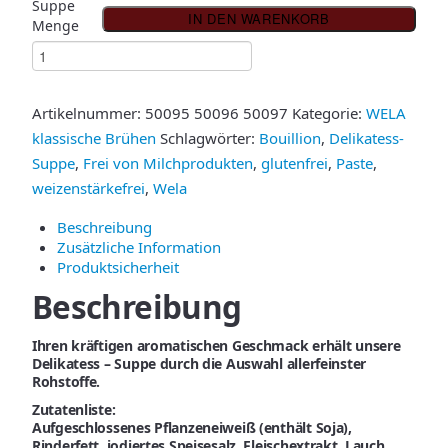
Suppe
IN DEN WARENKORB
Menge
Artikelnummer:
50095 50096 50097
Kategorie:
WELA
klassische Brühen
Schlagwörter:
Bouillion
,
Delikatess-
Suppe
,
Frei von Milchprodukten
,
glutenfrei
,
Paste
,
weizenstärkefrei
,
Wela
Beschreibung
Zusätzliche Information
Produktsicherheit
Beschreibung
Ihren kräftigen aromatischen Geschmack erhält unsere
Delikatess – Suppe durch die Auswahl allerfeinster
Rohstoffe.
Zutatenliste:
Aufgeschlossenes Pflanzeneiweiß (enthält Soja),
Rinderfett, jodiertes Speisesalz, Fleischextrakt, Lauch,