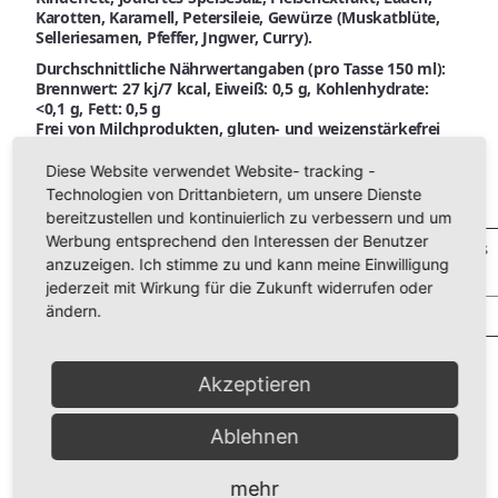
Karotten, Karamell, Petersileie, Gewürze (Muskatblüte,
Selleriesamen, Pfeffer, Jngwer, Curry).
Durchschnittliche Nährwertangaben (pro Tasse 150 ml):
Brennwert: 27 kj/7 kcal, Eiweiß: 0,5 g, Kohlenhydrate:
<0,1 g, Fett: 0,5 g
Frei von Milchprodukten, gluten- und weizenstärkefrei
Diese Website verwendet Website- tracking -
Technologien von Drittanbietern, um unsere Dienste
Grundpreis Klare Delikatess-Suppe:
bereitzustellen und kontinuierlich zu verbessern und um
Werbung entsprechend den Interessen der Benutzer
1/1 Dose
1/2 Glas
1/4 Glas
VPE/Menge:
anzuzeigen. Ich stimme zu und kann meine Einwilligung
62,5 l
27,5 l
15,5 l
jederzeit mit Wirkung für die Zukunft widerrufen oder
ändern.
Grundpreis/Liter:
0,27 €
0,37 €
0,42 €
Akzeptieren
Ablehnen
mehr