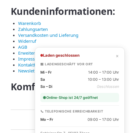
Kundeninformationen:
Warenkorb
Zahlungsarten
Versandkosten und Lieferung
Widerruf
AGB
Erweiterte Datenschutzerklärung
×
Laden geschlossen
Impressum
Kontaktformular
🏪 LADENGESCHÄFT VOR ORT
Newsletter Anmeldung
Mi – Fr
14:00 – 17:00 Uhr
Sa
10:00 – 13:00 Uhr
Komfortable
Zahlarten:
So – Di
Geschlossen
🌐 Online-Shop ist 24/7 geöffnet
📞 TELEFONISCHE ERREICHBARKEIT
Mo – Fr
09:00 – 17:00 Uhr