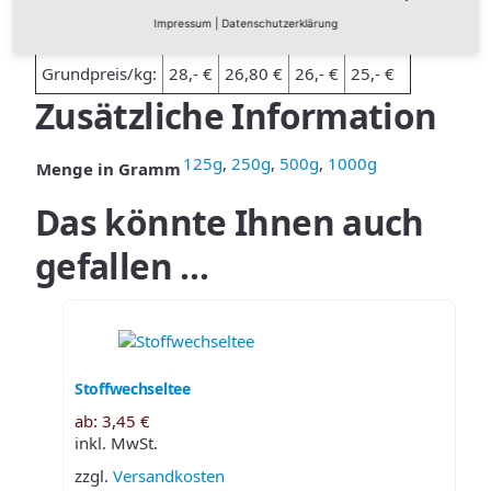
Impressum
|
Datenschutzerklärung
VPE/Menge:
125g
250 g
500 g
1000 g
Grundpreis/kg:
28,- €
26,80 €
26,- €
25,- €
Zusätzliche Information
125g
,
250g
,
500g
,
1000g
Menge in Gramm
Das könnte Ihnen auch
gefallen …
Stoffwechseltee
ab:
3,45
€
inkl. MwSt.
zzgl.
Versandkosten