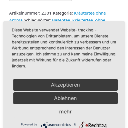
Artikelnummer:
2301
Kategorie:
Kräutertee ohne
Aroma
Schlagwörter:
Basentee
,
Kräutertee
,
ohne
Aroma
,
Tee
Diese Website verwendet Website- tracking -
Technologien von Drittanbietern, um unsere Dienste
Beschreibung
bereitzustellen und kontinuierlich zu verbessern und um
Zusätzliche Information
Werbung entsprechend den Interessen der Benutzer
Produktsicherheit
anzuzeigen. Ich stimme zu und kann meine Einwilligung
Beschreibung
jederzeit mit Wirkung für die Zukunft widerrufen oder
ändern.
Zutatenliste:
Fenchel bitter, Lemongras, Anis, Kümmel,
Schwarzkümmel, Rotbuschtee (Massaitee), Karotten,
Akzeptieren
Himbeerblätter, Maisgriffel
Zubereitung:
Ablehnen
2 gehäufte Teelöffel Kräutertee mit 1/4 Liter kochendem
Wasser übergießen, 10 Minuten zugedeckt ziehen lassen.
So erhalten Sie ein sicheres und bekömmliches
mehr
Lebensmittel.
Grundpreis Basentee:
Powered by
&