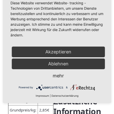
Diese Website verwendet Website- tracking -
entnehmen. Aber der Beifuß passt auch sehr gut zu
Technologien von Drittanbietern, um unsere Dienste
Suppen, z.B. Gemüsesuppe, Bohnensuppe oder
Kartoffelsuppe. Kräftige Gerichte mit Fleisch, Fisch oder
bereitzustellen und kontinuierlich zu verbessern und um
Pilzen bereichern sich am Beifuß, sei es direkt als Gewürz
Werbung entsprechend den Interessen der Benutzer
bei Fleisch oder in Form einer Soße, die mit Beifuß
anzuzeigen. Ich stimme zu und kann meine Einwilligung
gewürzt wurde.
jederzeit mit Wirkung für die Zukunft widerrufen oder
Grundpreis Beifuß geschnitten:
ändern.
VPE/Menge:
50 g
250 g
500 g
1000 g
Akzeptieren
Grundpreis/kg:
49,00€
4,55€
44,10€
39,20€
Grundpreis Beifuß gemahlen:
Ablehnen
VPE/Menge:
50 g
250 g
500 g
1000 g
mehr
Grundpreis/kg:
35,00€
33,25€
31,50€
28,00€
Powered by
&
Grundpreis Beifuß, ganz:
Impressum
|
Datenschutzerklärung
Zusätzliche
VPE/Menge:
1 Stück
Information
Grundpreis/kg:
2,85€