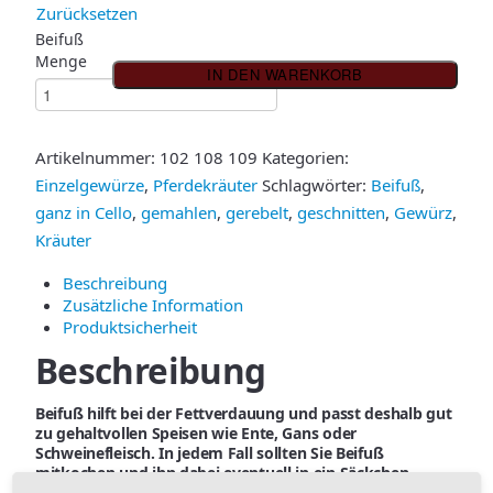
Zurücksetzen
Beifuß
Menge
IN DEN WARENKORB
Artikelnummer:
102 108 109
Kategorien:
Einzelgewürze
,
Pferdekräuter
Schlagwörter:
Beifuß
,
ganz in Cello
,
gemahlen
,
gerebelt
,
geschnitten
,
Gewürz
,
Kräuter
Beschreibung
Zusätzliche Information
Produktsicherheit
Beschreibung
Beifuß hilft bei der Fettverdauung und passt deshalb gut
zu gehaltvollen Speisen wie Ente, Gans oder
Schweinefleisch. In jedem Fall sollten Sie Beifuß
mitkochen und ihn dabei eventuell in ein Säckchen
geben, um die Zweige vor dem Servieren einfach zu