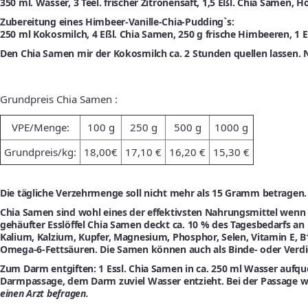
350 ml. Wasser, 3 Teel. frischer Zitronensaft, 1,5 Eßl. Chia Samen, 
Zubereitung eines Himbeer-Vanille-Chia-Pudding`s:
250 ml Kokosmilch, 4 Eßl. Chia Samen, 250 g frische Himbeeren, 1 Eßl
Den Chia Samen mir der Kokosmilch ca. 2 Stunden quellen lassen. 
Grundpreis Chia Samen :
VPE/Menge:
100 g
250 g
500 g
1000 g
Grundpreis/kg:
18,00€
17,10 €
16,20 €
15,30 €
Die tägliche Verzehrmenge soll nicht mehr als 15 Gramm betragen.
Chia Samen sind wohl eines der effektivsten Nahrungsmittel wenn e
gehäufter Esslöffel Chia Samen deckt ca. 10 % des Tagesbedarfs an
Kalium, Kalzium, Kupfer, Magnesium, Phosphor, Selen, Vitamin E, 
Omega-6-Fettsäuren. Die Samen können auch als Binde- oder Verd
Zum Darm entgiften:
1 Essl. Chia Samen in ca. 250 ml Wasser aufqu
Darmpassage, dem Darm zuviel Wasser entzieht. Bei der Passage 
einen Arzt befragen.