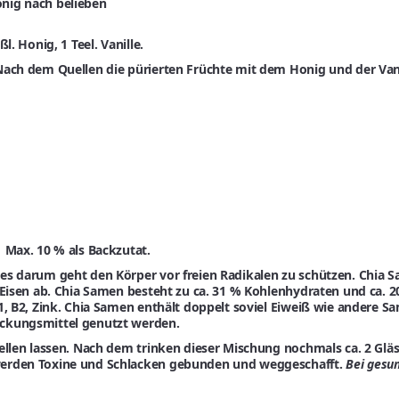
Honig nach belieben
. Honig, 1 Teel. Vanille.
Nach dem Quellen die pürierten Früchte mit dem Honig und der Vani
 Max. 10 % als Backzutat.
s darum geht den Körper vor freien Radikalen zu schützen. Chia Sa
 Eisen ab. Chia Samen besteht zu ca. 31 % Kohlenhydraten und ca. 2
B1, B2, Zink. Chia Samen enthält doppelt soviel Eiweiß wie andere
ickungsmittel genutzt werden.
ellen lassen. Nach dem trinken dieser Mischung nochmals ca. 2 Gläs
werden Toxine und Schlacken gebunden und weggeschafft.
Bei gesun