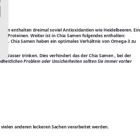
men enthalten dreimal soviel Antioxidantien wie Heidelbeeren. Ein
0 % Proteinen. Weiter ist in Chia Samen folgendes enthalten:
 Samen. Chia Samen haben ein optimales Verhältnis von Omega-3 zu
er Wasser trinken. Dies verhindert das der Chia Samen , bei der
dheitlichen Problem oder Unsicherheiten sollten Sie immer vorher
r vielen anderen leckeren Sachen verarbeitet werden.