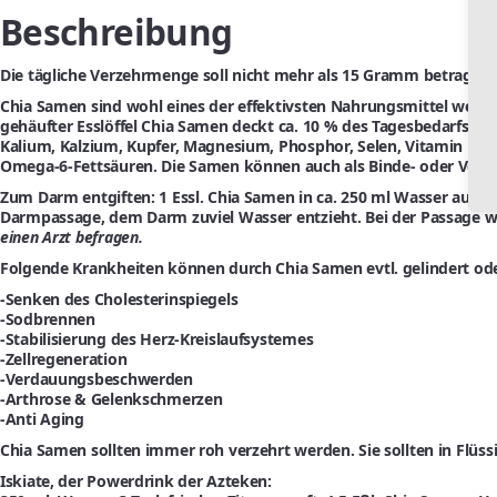
Beschreibung
Die tägliche Verzehrmenge soll nicht mehr als 15 Gramm betragen.
Chia Samen sind wohl eines der effektivsten Nahrungsmittel wenn e
gehäufter Esslöffel Chia Samen deckt ca. 10 % des Tagesbedarfs an
Kalium, Kalzium, Kupfer, Magnesium, Phosphor, Selen, Vitamin E, 
Omega-6-Fettsäuren. Die Samen können auch als Binde- oder Verd
Zum Darm entgiften:
1 Essl. Chia Samen in ca. 250 ml Wasser aufqu
Darmpassage, dem Darm zuviel Wasser entzieht. Bei der Passage 
einen Arzt befragen.
Folgende Krankheiten können durch Chia Samen evtl. gelindert o
-Senken des Cholesterinspiegels
-Sodbrennen
-Stabilisierung des Herz-Kreislaufsystemes
-Zellregeneration
-Verdauungsbeschwerden
-Arthrose & Gelenkschmerzen
-Anti Aging
Chia Samen sollten immer roh verzehrt werden. Sie sollten in Flüs
Iskiate, der Powerdrink der Azteken: