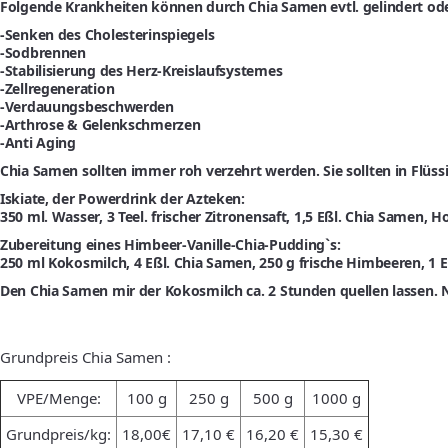
Folgende Krankheiten können durch Chia Samen evtl. gelindert o
-Senken des Cholesterinspiegels
-Sodbrennen
-Stabilisierung des Herz-Kreislaufsystemes
-Zellregeneration
-Verdauungsbeschwerden
-Arthrose & Gelenkschmerzen
-Anti Aging
Chia Samen sollten immer roh verzehrt werden. Sie sollten in Flüs
Iskiate, der Powerdrink der Azteken:
350 ml. Wasser, 3 Teel. frischer Zitronensaft, 1,5 Eßl. Chia Samen, 
Zubereitung eines Himbeer-Vanille-Chia-Pudding`s:
250 ml Kokosmilch, 4 Eßl. Chia Samen, 250 g frische Himbeeren, 1 Eßl
Den Chia Samen mir der Kokosmilch ca. 2 Stunden quellen lassen. 
Grundpreis Chia Samen :
VPE/Menge:
100 g
250 g
500 g
1000 g
Grundpreis/kg:
18,00€
17,10 €
16,20 €
15,30 €