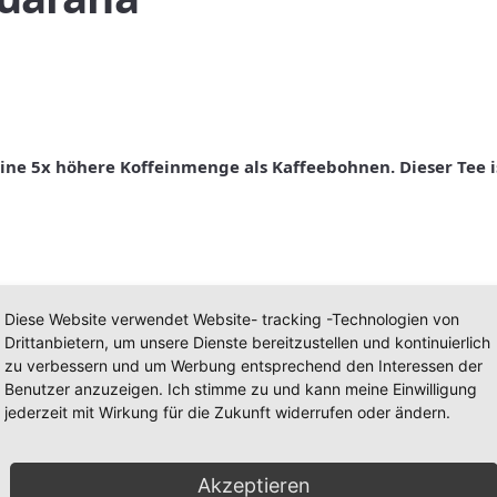
ine 5x höhere Koffeinmenge als Kaffeebohnen. Dieser Tee 
Diese Website verwendet Website- tracking -Technologien von
Drittanbietern, um unsere Dienste bereitzustellen und kontinuierlich
zu verbessern und um Werbung entsprechend den Interessen der
Benutzer anzuzeigen. Ich stimme zu und kann meine Einwilligung
jederzeit mit Wirkung für die Zukunft widerrufen oder ändern.
ter:
Energy - Mix - Tee mit Guarana
,
Koffein
,
Kräutertee
,
ohne Ar
Akzeptieren