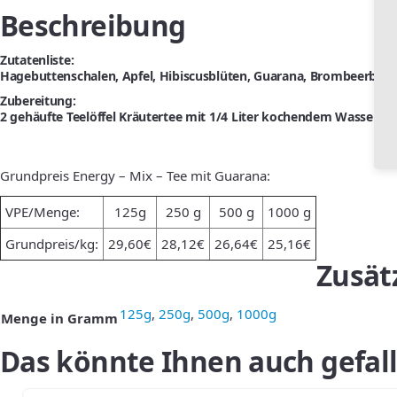
Beschreibung
Zutatenliste:
Hagebuttenschalen, Apfel, Hibiscusblüten, Guarana, Brombeerblätt
Zubereitung:
2 gehäufte Teelöffel Kräutertee mit 1/4 Liter kochendem Wasser üb
Grundpreis Energy – Mix – Tee mit Guarana:
VPE/Menge:
125g
250 g
500 g
1000 g
Grundpreis/kg:
29,60€
28,12€
26,64€
25,16€
Zusät
125g
,
250g
,
500g
,
1000g
Menge in Gramm
Das könnte Ihnen auch gefal