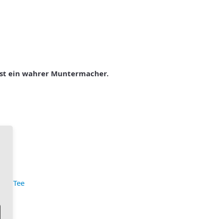
ist ein wahrer Muntermacher.
oma
,
Tee