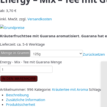
ab:
3,70
€
inkl. MwSt.
zzgl.
Versandkosten
Kräuterfruchttee mit Guarana aromatisiert. Guarana hat e
Lieferzeit:
ca. 5-6 Werktage
Menge in Gramm
Zurücksetzen
Energy - Mix - Tee mit Guarana Menge
IN DEN WARENKORB
Artikelnummer:
996
Kategorie:
Kräutertee mit Aroma
Schlagwör
Beschreibung
Zusätzliche Information
Produktsicherheit