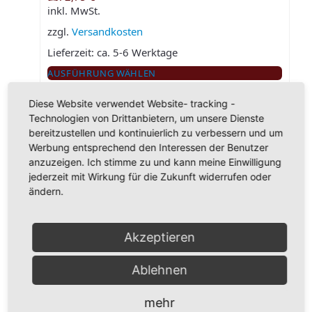
inkl. MwSt.
zzgl.
Versandkosten
Lieferzeit:
ca. 5-6 Werktage
AUSFÜHRUNG WÄHLEN
Dieses Produkt weist mehrere Varianten auf. Die
Optionen können auf der Produktseite gewählt
Diese Website verwendet Website- tracking -
werden
Technologien von Drittanbietern, um unsere Dienste
bereitzustellen und kontinuierlich zu verbessern und um
Werbung entsprechend den Interessen der Benutzer
anzuzeigen. Ich stimme zu und kann meine Einwilligung
jederzeit mit Wirkung für die Zukunft widerrufen oder
Bratkartoffelgew. ohne Zwiebeln
ändern.
ab:
2,75
€
inkl. MwSt.
Akzeptieren
zzgl.
Versandkosten
Lieferzeit:
ca. 5-6 Werktage
Ablehnen
AUSFÜHRUNG WÄHLEN
Dieses Produkt weist mehrere Varianten auf. Die
mehr
Optionen können auf der Produktseite gewählt