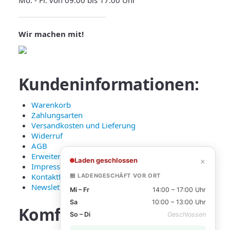
Mo. - Fr. von 09.00 bis 17.00 Uhr
Wir machen mit!
Kundeninformationen:
Warenkorb
Zahlungsarten
Versandkosten und Lieferung
Widerruf
AGB
Erweiterte Datenschutzerklärung
×
Laden geschlossen
Impressum
Kontaktformular
🏪 LADENGESCHÄFT VOR ORT
Newsletter Anmeldung
Mi – Fr
14:00 – 17:00 Uhr
Sa
10:00 – 13:00 Uhr
Komfortable
Zahlarten:
So – Di
Geschlossen