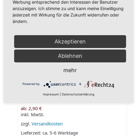
VPE/Menge:
100 g
250 g
500 g
1000 g
Werbung entsprechend den Interessen der Benutzer
anzuzeigen. Ich stimme zu und kann meine Einwilligung
Grundpreis/kg:
30,50€
28,98€
27,45€
24,40€
jederzeit mit Wirkung für die Zukunft widerrufen oder
Zusätzliche Information
ändern.
100g
,
250g
,
500g
,
1000g
Menge in Gramm
Akzeptieren
Das könnte Ihnen auch
Ablehnen
gefallen …
mehr
Powered by
&
Impressum
|
Datenschutzerklärung
Knoblauch
ab:
2,90
€
inkl. MwSt.
zzgl.
Versandkosten
Lieferzeit:
ca. 5-6 Werktage