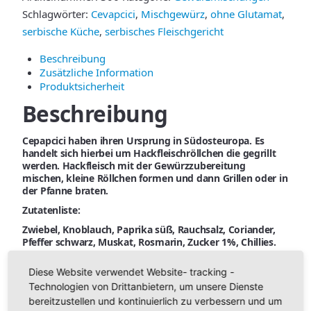
Schlagwörter:
Cevapcici
,
Mischgewürz
,
ohne Glutamat
,
serbische Küche
,
serbisches Fleischgericht
Beschreibung
Zusätzliche Information
Produktsicherheit
Beschreibung
Cepapcici haben ihren Ursprung in Südosteuropa. Es
handelt sich hierbei um Hackfleischröllchen die gegrillt
werden. Hackfleisch mit der Gewürzzubereitung
mischen, kleine Röllchen formen und dann Grillen oder in
der Pfanne braten.
Zutatenliste:
Zwiebel, Knoblauch, Paprika süß, Rauchsalz, Coriander,
Pfeffer schwarz, Muskat, Rosmarin, Zucker 1%, Chillies.
ohne Glutamat
Diese Website verwendet Website- tracking -
Grundpreis Cevapcici-Gewürz:
Technologien von Drittanbietern, um unsere Dienste
bereitzustellen und kontinuierlich zu verbessern und um