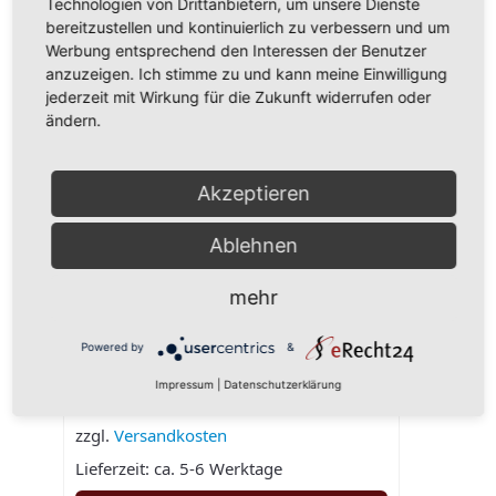
Technologien von Drittanbietern, um unsere Dienste
bereitzustellen und kontinuierlich zu verbessern und um
Werbung entsprechend den Interessen der Benutzer
anzuzeigen. Ich stimme zu und kann meine Einwilligung
Fix zum Panieren
jederzeit mit Wirkung für die Zukunft widerrufen oder
1,10
€
ändern.
inkl. 7 % MwSt.
zzgl.
Versandkosten
Akzeptieren
Lieferzeit:
ca. 5-6 Werktage
IN DEN WARENKORB
Ablehnen
mehr
Flüssigwürzung Knoblauch
Powered by
&
4,10
€
Impressum
|
Datenschutzerklärung
inkl. 7 % MwSt.
zzgl.
Versandkosten
Lieferzeit:
ca. 5-6 Werktage